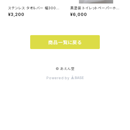
ステンレス タオルバー 幅300m
黒塗装 トイレットペーパーホル
m
ダー 左
¥3,200
¥6,000
商品一覧に戻る
© あえん堂
Powered by