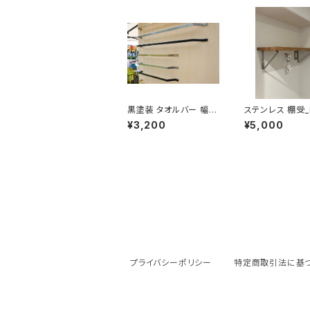
黒塗装 タオルバー 幅3
ステンレス 棚受_
00mm
mm
¥3,200
¥5,000
プライバシーポリシー
特定商取引法に基