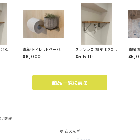
D180
真鍮 トイレットペーパー
ステンレス 棚受_D230
真鍮 
ホルダー 左
mm
¥6,000
¥5,500
¥5,
商品一覧に戻る
づく表記
© あえん堂