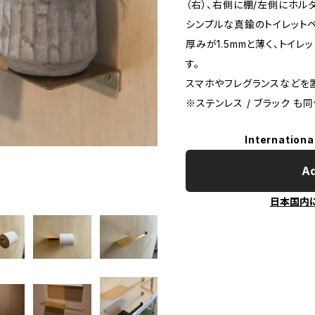
（右）、右側に棚/左側にホル
シンプルな真鍮のトイレット
厚みが1.5mmと薄く、トイ
す。
スマホやフレグランスなどを
※ステンレス / ブラック 
Internationa
Ad
日本国内