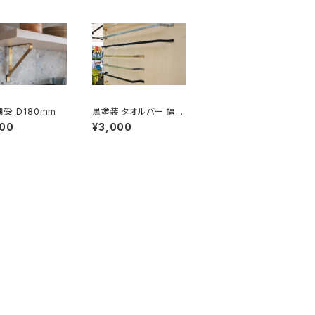
棚受_D180mm
黒塗装 タオルバー 幅2
00mm
000
¥3,000