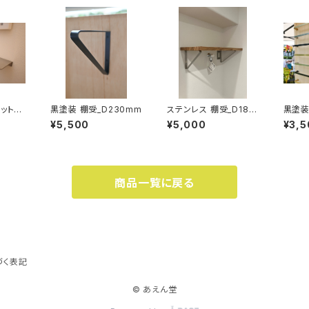
レットペ
黒塗装 棚受_D230mm
ステンレス 棚受_D180
黒塗装
左
mm
50m
¥5,500
¥5,000
¥3,5
商品一覧に戻る
づく表記
© あえん堂