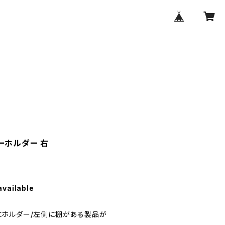
ーホルダー 右
available
にホルダー/左側に棚がある製品が