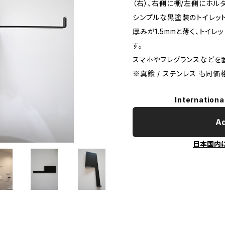
（右）、右側に棚/左側にホル
シンプルな黒塗装のトイレッ
厚みが1.5mmと薄く、トイ
す。
スマホやフレグランスなどを
※真鍮 / ステンレス も同
Internationa
Ad
日本国内