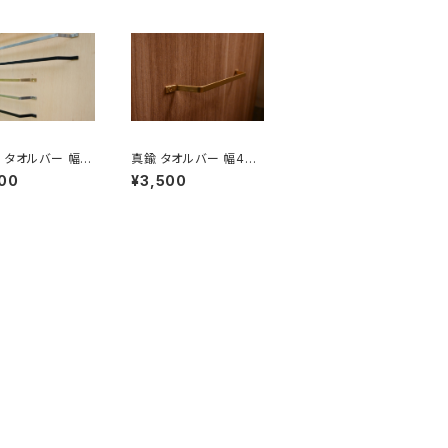
 タオルバー 幅4
真鍮 タオルバー 幅450
m
mm
00
¥3,500